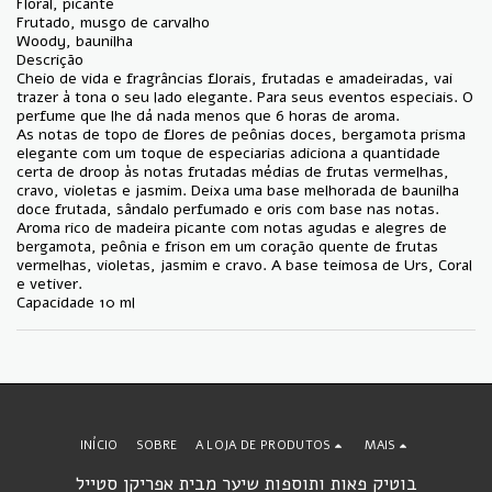
Floral, picante
Frutado, musgo de carvalho
Woody, baunilha
Descrição
Cheio de vida e fragrâncias florais, frutadas e amadeiradas, vai
trazer à tona o seu lado elegante. Para seus eventos especiais. O
perfume que lhe dá nada menos que 6 horas de aroma.
As notas de topo de flores de peônias doces, bergamota prisma
elegante com um toque de especiarias adiciona a quantidade
certa de droop às notas frutadas médias de frutas vermelhas,
cravo, violetas e jasmim. Deixa uma base melhorada de baunilha
doce frutada, sândalo perfumado e oris com base nas notas.
Aroma rico de madeira picante com notas agudas e alegres de
bergamota, peônia e frison em um coração quente de frutas
vermelhas, violetas, jasmim e cravo. A base teimosa de Urs, Coral
e vetiver.
Capacidade 10 ml
INÍCIO
SOBRE
A LOJA DE PRODUTOS
MAIS
בוטיק פאות ותוספות שיער מבית אפריקן סטייל