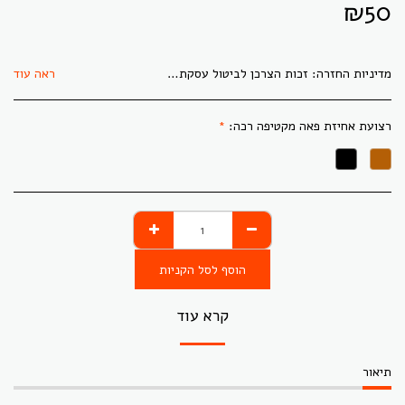
₪
50
מדיניות החזרה:
זכות הצרכן לביטול עסקת מכר מרחוק בהתאם ובכפוף להוראות סעיף 17ג (ג) לחוק הגנת הצרכן, תשמ&quot;א 1981 (להלן: &quot;החוק&quot;) הנה מיום עשיית העסקה ועד ארבע עשרה מיום קבלת הנכס או מיום קבלת מסמך אישור הזמנה לפי המאוחר מביניהם באריזה המקורית שטרם נפתחה ובצירוף קבלה מקורית. דמי ביטול בגין ביטול עסקה ע&quot;פ סעיף 14 ה(ב)(1) לחוק יעמדו על סך 5% ממחיר הנכס כהגדרתו בחוק או 100 שקלים חדשים, לפי הנמוך מביניהם. החזר כספי: אנו נחליף לכם את המוצר או נשיב לכם את כספכם לפי אופן התשלום בו בוצעה העסקה (למשל, תשלומים בכרטיסי אשראי יזוכו לכרטיס המקורי באמצעותו שילמתם). סירוב לחתום על הזמנת עבודה לפאה, מבטל את ההזמנה ותשלום אשר שולם עבור המוצר יוחזר (כפי ששולם). מוצרים אשר נעשו בעבודת יד ו/או לפי מידות ו/או בקשות מיוחדות, לא ניתן להחזיר (כגון: כל סוגי הפאות ותוספות קוקו)! לצורך מימוש זכות לביטול עסקה על פי הוראות החוק יש למסור הודעת ביטול באחת הדרכים הבאות: 1 במשלוח דואר אלקטרוני לכתובת: africanstyle2016@gmail.com 2 במשלוח הודעת ווצאפ לטלפון 054-9451324 3 בדואר רשום לכתובת העסק רח&#039; הרברט סמואל 31 חדרה 3836297.
ראה עוד
רצועת אחיזת פאה מקטיפה רכה:
*
הוסף לסל הקניות
קרא עוד
תיאור