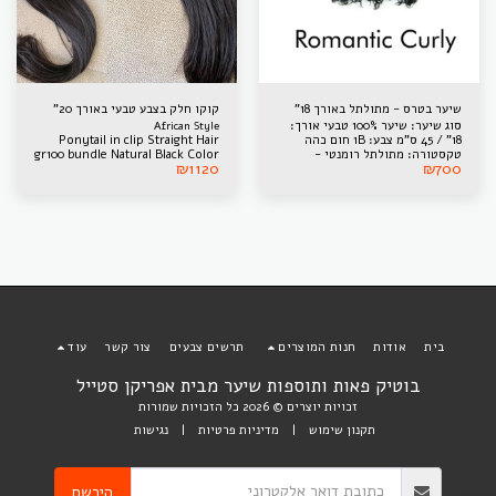
שיער בטרס - מתולתל באורך 18"
קוקו חלק בצבע טבעי באורך 20"
סוג שיער: שיער 100% טבעי אורך:
African Style
18" / 45 ס"מ צבע: 1B חום כהה
Ponytail in clip Straight Hair
טקסטורה: מתולתל רומנטי -
gr100 bundle Natural Black Color
₪
1120
₪
700
ROMANTIC CURLY מוצא: ויטנאם
*תמונה להמחשה בלבד
בית
אודות
חנות המוצרים
תרשים צבעים
צור קשר
עוד
בוטיק פאות ותוספות שיער מבית אפריקן סטייל
זכויות יוצרים © 2026 כל הזכויות שמורות
תקנון שימוש
|
מדיניות פרטיות
|
נגישות
הירשם