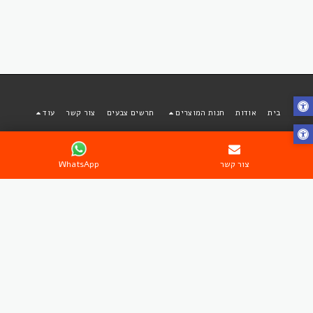
בית
אודות
חנות המוצרים
תרשים צבעים
צור קשר
עוד
בוטיק פאות ותוספות שיער מבית אפריקן סטייל
זכויות יוצרים © 2026 כל הזכויות שמורות
צור קשר
WhatsApp
תקנון שימוש
|
מדיניות פרטיות
|
נגישות
הירשם