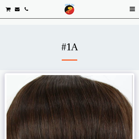
. . .
#1A