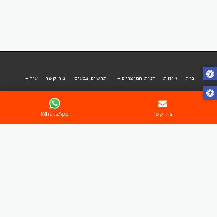
בית
אודות
חנות המוצרים
תרשים צבעים
צור קשר
עוד
בוטיק פאות ותוספות שיער מבית אפריקן סטייל
זכויות יוצרים © 2026 כל הזכויות שמורות
צור קשר
WhatsApp
תקנון שימוש
|
מדיניות פרטיות
|
נגישות
הירשם