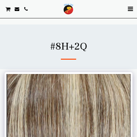
. . .
#8H+2Q