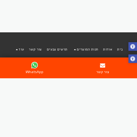
בית
אודות
חנות המוצרים
תרשים צבעים
צור קשר
עוד
בוטיק פאות ותוספות שיער מבית אפריקן סטייל
זכויות יוצרים © 2026 כל הזכויות שמורות
צור קשר
WhatsApp
תקנון שימוש
|
מדיניות פרטיות
|
נגישות
הירשם